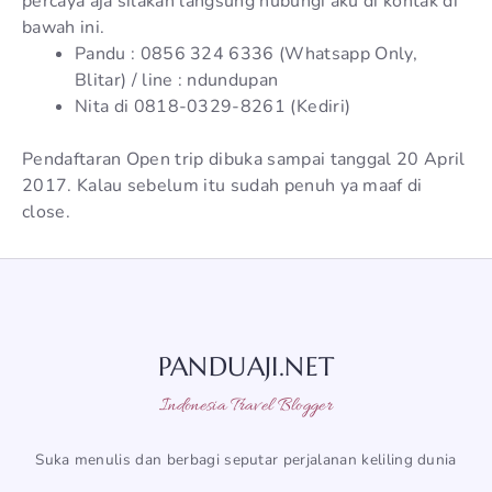
percaya aja silakan langsung hubungi aku di kontak di
bawah ini.
Pandu : 0856 324 6336 (Whatsapp Only,
Blitar) / line : ndundupan
Nita di 0818-0329-8261 (​⁠​Kediri)
Pendaftaran Open trip dibuka sampai tanggal 20 April
2017. Kalau sebelum itu sudah penuh ya maaf di
close.
PANDUAJI.NET
Indonesia Travel Blogger
Suka menulis dan berbagi seputar perjalanan keliling dunia