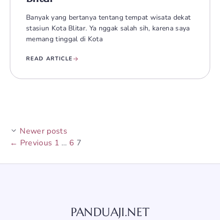
Banyak yang bertanya tentang tempat wisata dekat
stasiun Kota Blitar. Ya nggak salah sih, karena saya
memang tinggal di Kota
READ ARTICLE
Newer posts
Page
Page
Page
←
Previous
1
…
6
7
PANDUAJI.NET