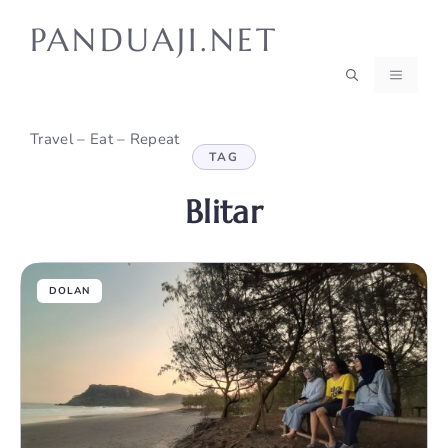
Skip
PANDUAJI.NET
to
content
MENU
Travel – Eat – Repeat
TAG
Blitar
DOLAN