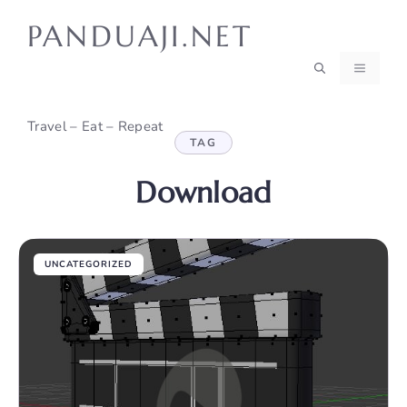
Skip
PANDUAJI.NET
to
content
MENU
Travel – Eat – Repeat
TAG
Download
UNCATEGORIZED