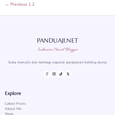
Page
Page
←
Previous
1
2
PANDUAJI.NET
Indonesia Travel Blogger
Suka menulis dan berbagi seputar perjalanan keliling dunia
Explore
Latest Posts
About Me
Shop