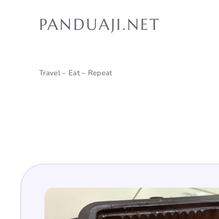
Skip
to
PANDUAJI.NET
content
Travel – Eat – Repeat