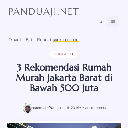
Skip
PANDUAJI.NET
to
content
MENU
Travel – Eat – Repeat
BACK TO BLOG
SPONSORED
3 Rekomendasi Rumah
Murah Jakarta Barat di
Bawah 500 Juta
panduaji
August 16, 2019
No comments