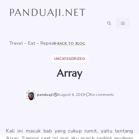
Skip
PANDUAJI.NET
to
content
MENU
Travel – Eat – Repeat
BACK TO BLOG
UNCATEGORIZED
Array
panduaji
August 4, 2019
No comments
Kali ini masuk bab yang cukup rumit, yaitu tentang
Array. Sampai saat ini pun aku masih sedikit mudeng