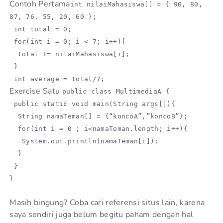
Contoh Pertama
int nilaiMahasiswa[] = { 90, 80,
87, 76, 55, 20, 60 };
int total = 0;
for(int i = 0; i < 7; i++){
total += nilaiMahasiswa[i];
}
int average = total/7;
Exercise Satu
public class MultimediaA {
public static void main(String args[]){
String namaTeman[] = {“koncoA”,”koncoB”};
for(int i = 0 ; i<namaTeman.length; i++){
System.out.println(namaTeman[i]);
}
}
}
Masih bingung? Coba cari referensi situs lain, karena
saya sendiri juga belum begitu paham dengan hal