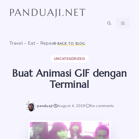
Skip
PANDUAJI.NET
to
content
MENU
Travel – Eat – Repeat
BACK TO BLOG
UNCATEGORIZED
Buat Animasi GIF dengan
Terminal
panduaji
August 4, 2019
No comments