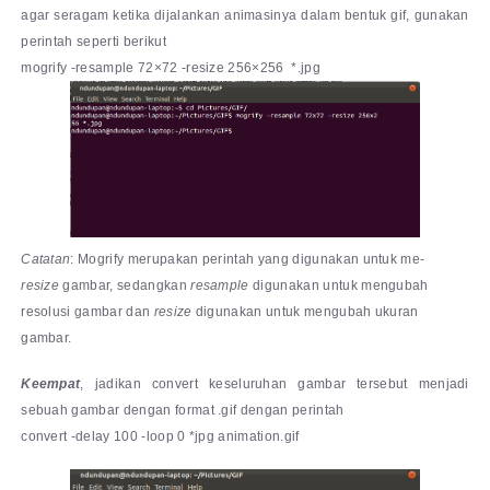
agar seragam ketika dijalankan animasinya dalam bentuk gif, gunakan
perintah seperti berikut
mogrify -resample 72×72 -resize 256×256 *.jpg
Catatan
: Mogrify merupakan perintah yang digunakan untuk me-
resize
gambar, sedangkan
resample
digunakan untuk mengubah
resolusi gambar dan
resize
digunakan untuk mengubah ukuran
gambar.
Keempat
, jadikan convert keseluruhan gambar tersebut menjadi
sebuah gambar dengan format .gif dengan perintah
convert -delay 100 -loop 0 *jpg animation.gif