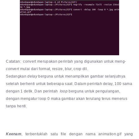
Catatan: convert merupakan perintah yang digunakan untuk meng-
convert
mulai dari format, resize, blur, crop dll.
Sedangkan
delay
berguna untuk menampilkan gambar selanjutnya
setelah berhenti untuk beberapa saat. Dalam perintah delay, 100 sama
dengan 1 detik. Dan perintah
loop
berguna untuk pengulangan,
dengan mengatur loop 0 maka gambar akan terulang terus menerus
tanpa henti.
Keenam
, terbentuklah satu file dengan nama animation.gif yang