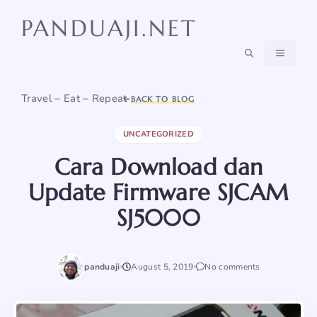
Skip
PANDUAJI.NET
to
content
MENU
Travel – Eat – Repeat
BACK TO BLOG
UNCATEGORIZED
Cara Download dan
Update Firmware SJCAM
SJ5000
panduaji
August 5, 2019
No comments