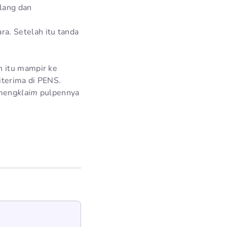
ulang dan
a. Setelah itu tanda
h itu mampir ke
iterima di PENS.
 meng
klaim
pulpennya