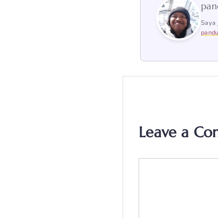
pan
Saya 
pandu
Leave a C
Comment