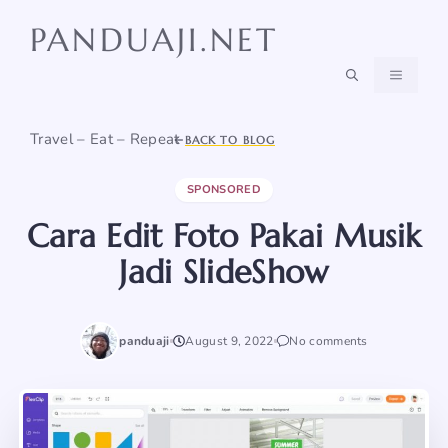
Skip
PANDUAJI.NET
to
content
MENU
Travel – Eat – Repeat
BACK TO BLOG
SPONSORED
Cara Edit Foto Pakai Musik
Jadi SlideShow
panduaji
August 9, 2022
No comments