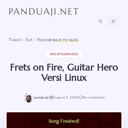
Skip
PANDUAJI.NET
to
content
MENU
Travel – Eat – Repeat
BACK TO BLOG
UNCATEGORIZED
Frets on Fire, Guitar Hero
Versi Linux
panduaji
August 5, 2019
No comments