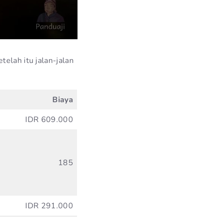
telah itu jalan-jalan
Biaya
IDR 609.000
185
IDR 291.000