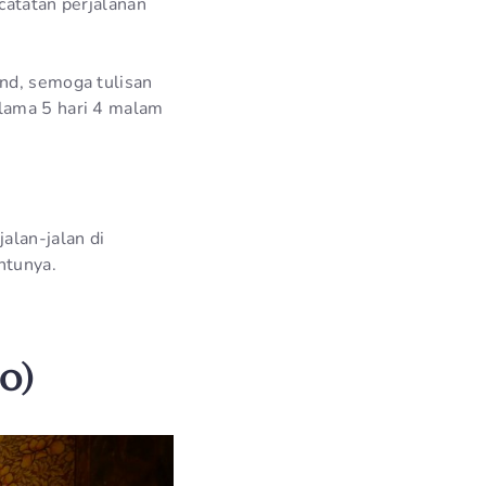
 catatan perjalanan
and, semoga tulisan
elama 5 hari 4 malam
alan-jalan di
ntunya.
o)