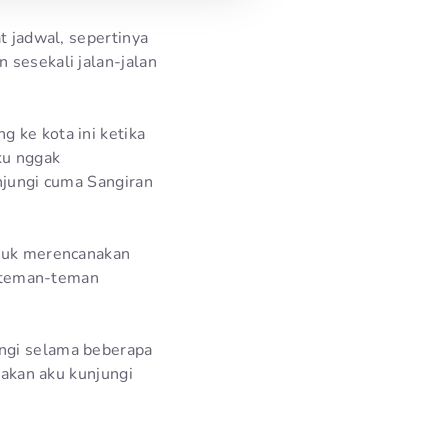
t jadwal, sepertinya
 sesekali jalan-jalan
 ke kota ini ketika
ku nggak
unjungi cuma Sangiran
ntuk merencanakan
ma teman-teman
ungi selama beberapa
 akan aku kunjungi