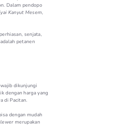
ton. Dalam pendopo
yai Kanyut Mesem
,
rhiasan, senjata,
 adalah petanen
wajib dikunjungi
tik dengan harga yang
a di Pacitan.
 bisa dengan mudah
klewer
merupakan