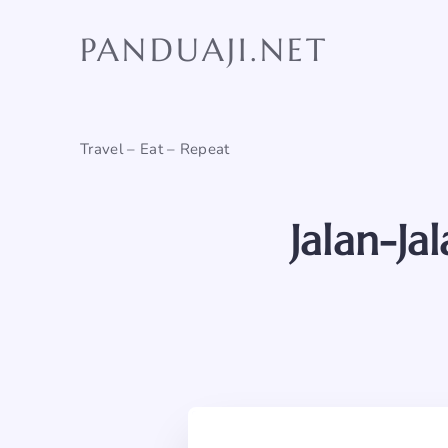
Skip
to
PANDUAJI.NET
content
Travel – Eat – Repeat
Jalan-Ja