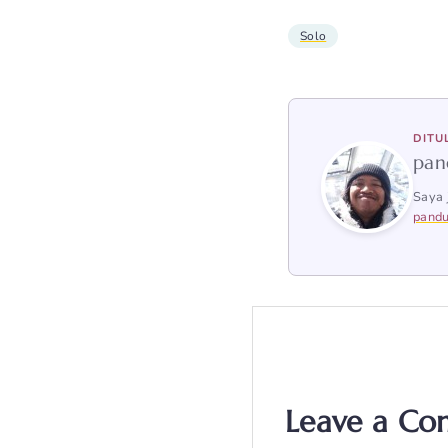
Solo
DITU
pan
Saya 
pandu
Leave a C