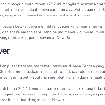
tana dibangun mulai tahun 1757 ini mengikuti bentuk Kera
gamelan pusaka, diantaranya gamelan
Kyai Seton
, gamelan
K
ri
, yang masih dimainkan dalam ritual-ritual khusus.
, bagian belakangnya memiliki museum yang memamerkan pe
g, dan aneka barang seni. Yang paling menarik di museum ini
a yang merupakan persemayaman Dewi Sri.
wer
an pusat bebelanjaan tekstil terbesar di Jawa Tengah yang 
 Kita bisa mendapatkan aneka oleh-oleh khas solo berupa ba
Simbah sering beli kebutuhan membatik di sini dan menjualny
n di tahun 2014 kemudian pasar direnovasi, sekarang tidak
g digantung
kleweran
menjuntai. Padahal dagangan yang di
asar ini disebut dengan pasar klewer.