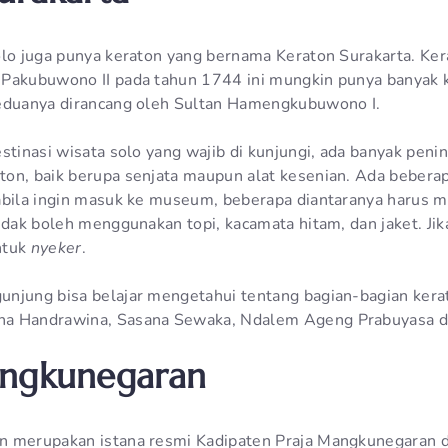
olo juga punya keraton yang bernama Keraton Surakarta. Ker
 Pakubuwono II pada tahun 1744 ini mungkin punya banyak 
keduanya dirancang oleh Sultan Hamengkubuwono I.
estinasi wisata solo yang wajib di kunjungi, ada banyak pen
on, baik berupa senjata maupun alat kesenian. Ada beberap
pabila ingin masuk ke museum, beberapa diantaranya harus
tidak boleh menggunakan topi, kacamata hitam, dan jaket. Ji
ntuk
nyeker
.
njung bisa belajar mengetahui tentang bagian-bagian kera
a Handrawina, Sasana Sewaka, Ndalem Ageng Prabuyasa dl
angkunegaran
n merupakan istana resmi Kadipaten Praja Mangkunegaran 