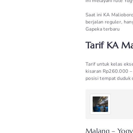
ini melayani rute Yo
Saat ini KA Maliobor
berjalan reguler, ha
Gapeka terbaru
Tarif KA Ma
Tarif untuk kelas ek
kisaran Rp260.000 –
posisi tempat duduk 
Malang – Yogy