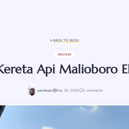
BACK TO BLOG
REVIEW
Kereta Api Malioboro E
panduaji
May 16, 2025
2 comments