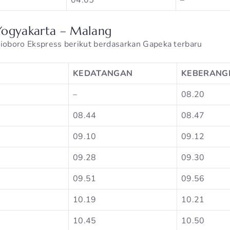
04.05
–
Yogyakarta – Malang
lioboro Ekspress berikut berdasarkan Gapeka terbaru
KEDATANGAN
KEBERANG
–
08.20
08.44
08.47
09.10
09.12
09.28
09.30
09.51
09.56
10.19
10.21
10.45
10.50