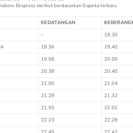
lioboro Ekspress berikut berdasarkan Gapeka terbaru
KEDATANGAN
KEBERANG
–
19.30
MA
19.36
19.40
19.58
20.00
20.38
20.40
21.00
21.04
21.29
21.32
21.55
22.01
22.23
22.28
22.45
22.47