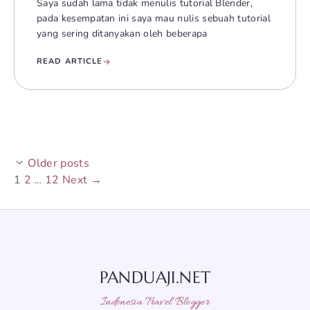
Saya sudah lama tidak menulis tutorial Blender,
pada kesempatan ini saya mau nulis sebuah tutorial
yang sering ditanyakan oleh beberapa
READ ARTICLE
Older posts
Page
Page
Page
1
2
…
12
Next
→
PANDUAJI.NET
Indonesia Travel Blogger