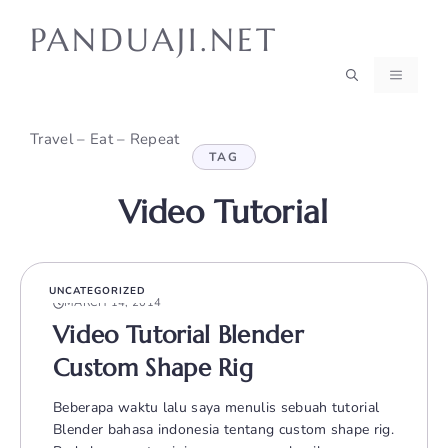
Skip
PANDUAJI.NET
to
content
MENU
Travel – Eat – Repeat
TAG
Video Tutorial
UNCATEGORIZED
MARCH 14, 2014
Video Tutorial Blender
Custom Shape Rig
Beberapa waktu lalu saya menulis sebuah tutorial
Blender bahasa indonesia tentang custom shape rig.