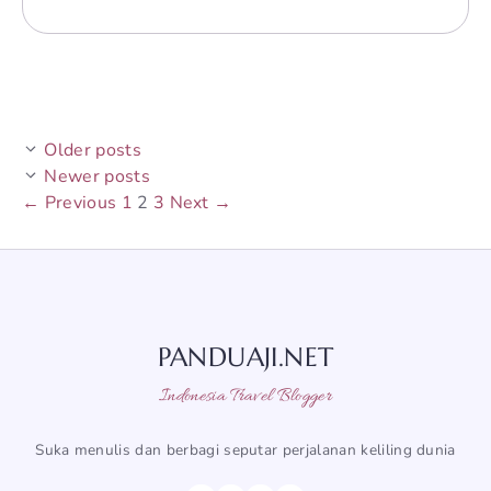
Older posts
Newer posts
Page
Page
Page
←
Previous
1
2
3
Next
→
PANDUAJI.NET
Indonesia Travel Blogger
Suka menulis dan berbagi seputar perjalanan keliling dunia