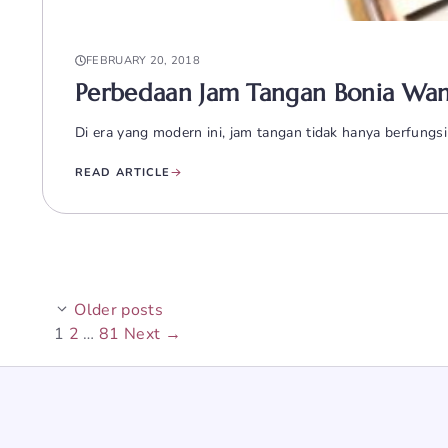
FEBRUARY 20, 2018
Perbedaan Jam Tangan Bonia Wani
Di era yang modern ini, jam tangan tidak hanya berfung
READ ARTICLE
Older posts
Page
Page
Page
1
2
…
81
Next
→