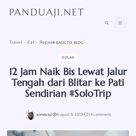
Skip
PANDUAJI.NET
to
content
MENU
Travel – Eat – Repeat
BACK TO BLOG
DOLAN
12 Jam Naik Bis Lewat Jalur
Tengah dari Blitar ke Pati
Sendirian #SoloTrip
panduaji
August 5, 2019
14 comments