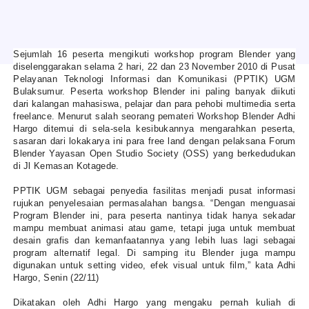
Sejumlah 16 peserta mengikuti workshop program Blender yang
diselenggarakan selama 2 hari, 22 dan 23 November 2010 di Pusat
Pelayanan Teknologi Informasi dan Komunikasi (PPTIK) UGM
Bulaksumur. Peserta workshop Blender ini paling banyak diikuti
dari kalangan mahasiswa, pelajar dan para pehobi multimedia serta
freelance. Menurut salah seorang pemateri Workshop Blender Adhi
Hargo ditemui di sela-sela kesibukannya mengarahkan peserta,
sasaran dari lokakarya ini para free land dengan pelaksana Forum
Blender Yayasan Open Studio Society (OSS) yang berkedudukan
di Jl Kemasan Kotagede.
PPTIK UGM sebagai penyedia fasilitas menjadi pusat informasi
rujukan penyelesaian permasalahan bangsa. “Dengan menguasai
Program Blender ini, para peserta nantinya tidak hanya sekadar
mampu membuat animasi atau game, tetapi juga untuk membuat
desain grafis dan kemanfaatannya yang lebih luas lagi sebagai
program alternatif legal. Di samping itu Blender juga mampu
digunakan untuk setting video, efek visual untuk film,” kata Adhi
Hargo, Senin (22/11)
Dikatakan oleh Adhi Hargo yang mengaku pernah kuliah di