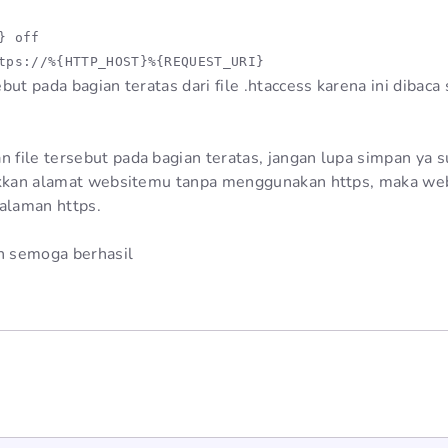
 off

tps://%{HTTP_HOST}%{REQUEST_URI}
but pada bagian teratas dari file .htaccess karena ini diba
file tersebut pada bagian teratas, jangan lupa simpan ya s
tikkan alamat websitemu tanpa menggunakan https, maka we
halaman https.
 semoga berhasil