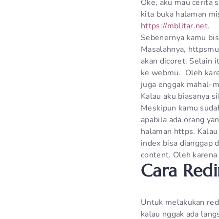
Oke, aku mau cerita s
kita buka halaman mi
https://mblitar.net
.
Sebenernya kamu bisa
Masalahnya, httpsmu t
akan dicoret. Selain
ke webmu. Oleh karen
juga enggak mahal-m
Kalau aku biasanya si
Meskipun kamu sudah 
apabila ada orang ya
halaman https. Kalau
index bisa dianggap d
content. Oleh karena i
Cara Redi
Untuk melakukan redi
kalau nggak ada lang