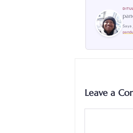
DITU
pan
Saya 
pandu
Leave a C
Comment