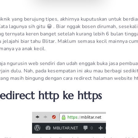
nik yang berujung tipes, akhirnya kuputuskan untuk berdiam 
Kata lagunya sih gitu 😀 . Biar nggak bosen dirumah, seseka
ng ternyata keren banget setelah kurang lebih 6 bulan tingga
 jelajahi biar tahu Blitar. Maklum semasa kecil mainnya cum
manya ya anak kecil.
ja ngurusin web sendiri dan udah enggak buka jasa pembua
rjain dulu. Nah, pada kesempatan ini aku mau berbagi sedikit
ang masih bingung dengan cara redirect halaman website ht
direct http ke https