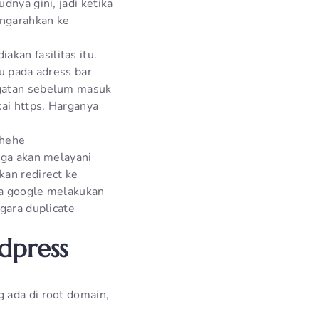
dnya gini, jadi ketika
engarahkan ke
kan fasilitas itu.
u pada adress bar
ngatan sebelum masuk
ai https. Harganya
ehehe
uga akan melayani
kan redirect ke
ka google melakukan
gara duplicate
dpress
 ada di root domain,