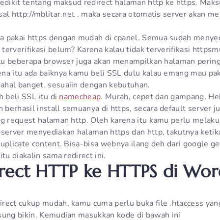
edikit tentang maksud redirect halaman http ke https. Maksu
sal http://mblitar.net , maka secara otomatis server akan m
 pakai https dengan mudah di cpanel. Semua sudah menyedia
erverifikasi belum? Karena kalau tidak terverifikasi httpsm
 itu beberapa browser juga akan menampilkan halaman peri
a itu ada baiknya kamu beli SSL dulu kalau emang mau pak
ahal banget. sesuaiin dengan kebutuhan.
h beli SSL itu di
namecheap
. Murah, cepet dan gampang. H
berhasil install semuanya di https, secara default server j
ng request halaman http. Oleh karena itu kamu perlu melaku
 server menyediakan halaman https dan http, takutnya keti
uplicate content. Bisa-bisa webnya ilang deh dari google ge
tu diakalin sama redirect ini.
rect HTTP ke HTTPS di Wor
rect cukup mudah, kamu cuma perlu buka file .htaccess yang
sung bikin. Kemudian masukkan kode di bawah ini