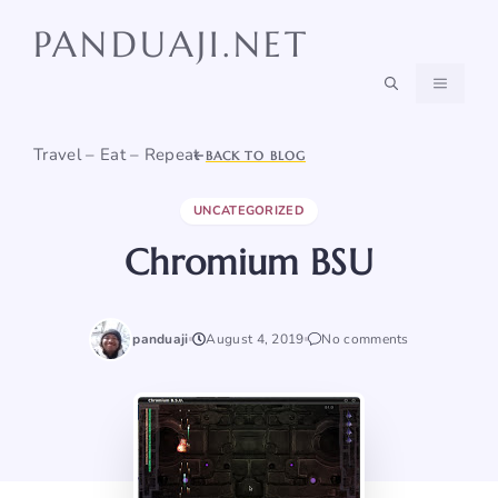
Skip
PANDUAJI.NET
to
content
MENU
Travel – Eat – Repeat
BACK TO BLOG
UNCATEGORIZED
Chromium BSU
panduaji
August 4, 2019
No comments