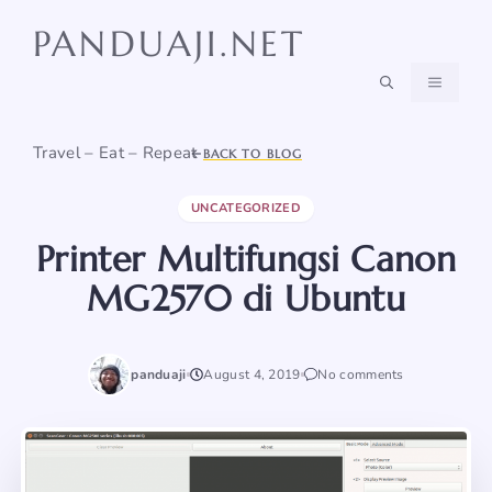
Skip
PANDUAJI.NET
to
content
MENU
Travel – Eat – Repeat
BACK TO BLOG
UNCATEGORIZED
Printer Multifungsi Canon
MG2570 di Ubuntu
panduaji
August 4, 2019
No comments