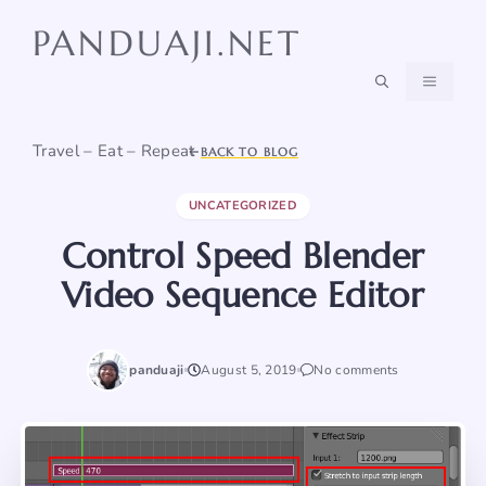
Skip
PANDUAJI.NET
to
content
MENU
Travel – Eat – Repeat
BACK TO BLOG
UNCATEGORIZED
Control Speed Blender
Video Sequence Editor
panduaji
August 5, 2019
No comments