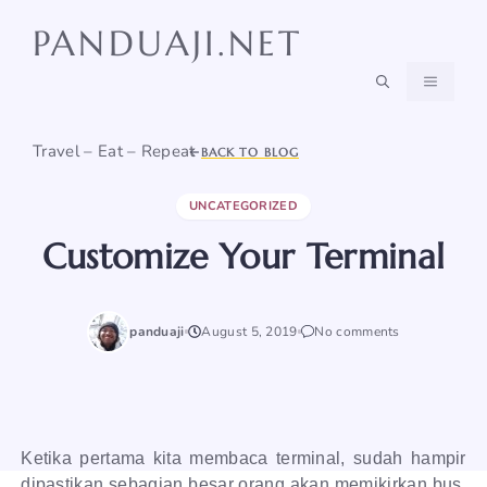
Skip
PANDUAJI.NET
to
content
MENU
Travel – Eat – Repeat
BACK TO BLOG
UNCATEGORIZED
Customize Your Terminal
panduaji
August 5, 2019
No comments
Ketika pertama kita membaca terminal, sudah hampir
dipastikan sebagian besar orang akan memikirkan bus.