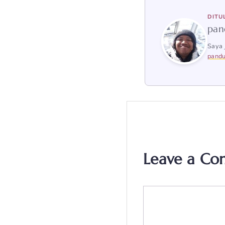
DITU
pan
Saya 
pandu
Leave a C
Comment