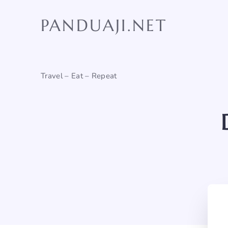
Skip
to
PANDUAJI.NET
content
Travel – Eat – Repeat