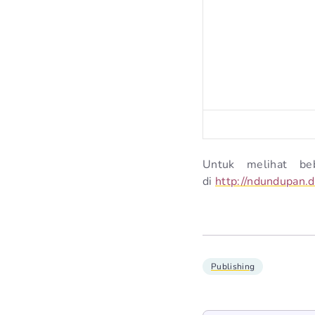
Untuk melihat be
di
http://ndundupan.d
Publishing