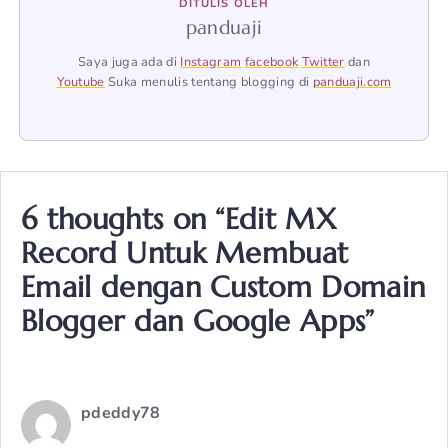
DITULIS OLEH
panduaji
Saya juga ada di
Instagram
facebook
Twitter
dan
Youtube
Suka menulis tentang blogging di
panduaji.com
6 thoughts on “Edit MX
Record Untuk Membuat
Email dengan Custom Domain
Blogger dan Google Apps”
pdeddy78