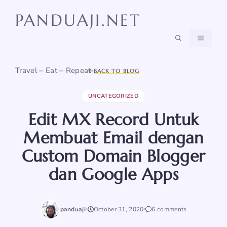
Skip
PANDUAJI.NET
to
content
MENU
Travel – Eat – Repeat
BACK TO BLOG
UNCATEGORIZED
Edit MX Record Untuk
Membuat Email dengan
Custom Domain Blogger
dan Google Apps
panduaji
October 31, 2020
6 comments