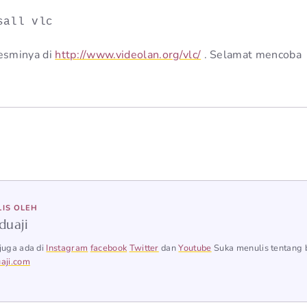
sall vlc
resminya di
http://www.videolan.org/vlc/
. Selamat mencoba
LIS OLEH
duaji
juga ada di
Instagram
facebook
Twitter
dan
Youtube
Suka menulis tentang 
aji.com