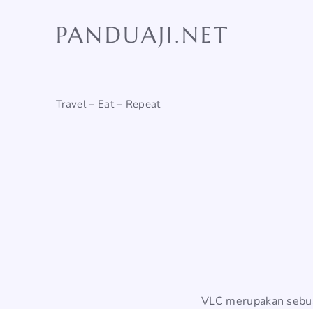
Skip
to
PANDUAJI.NET
content
Travel – Eat – Repeat
VLC merupakan sebua