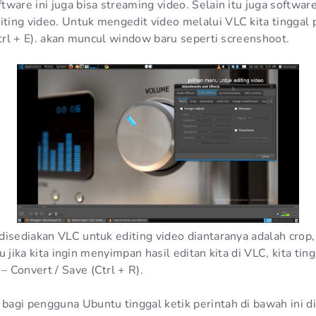
ware ini juga bisa streaming video. Selain itu juga software
ing video. Untuk mengedit video melalui VLC kita tinggal p
Ctrl + E). akan muncul window baru seperti screenshoot.
disediakan VLC untuk editing video diantaranya adalah crop,
itu jika kita ingin menyimpan hasil editan kita di VLC, kita ti
 Convert / Save (Ctrl + R).
agi pengguna Ubuntu tinggal ketik perintah di bawah ini di