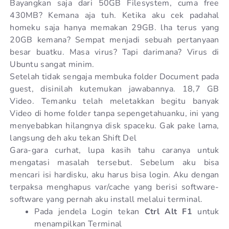
Bayangkan saja dari 50GB Filesystem, cuma free
430MB? Kemana aja tuh. Ketika aku cek padahal
homeku saja hanya memakan 29GB. lha terus yang
20GB kemana? Sempat menjadi sebuah pertanyaan
besar buatku. Masa virus? Tapi darimana? Virus di
Ubuntu sangat minim.
Setelah tidak sengaja membuka folder Document pada
guest, disinilah kutemukan jawabannya. 18,7 GB
Video. Temanku telah meletakkan begitu banyak
Video di home folder tanpa sepengetahuanku, ini yang
menyebabkan hilangnya disk spaceku. Gak pake lama,
langsung deh aku tekan Shift Del
Gara-gara curhat, lupa kasih tahu caranya untuk
mengatasi masalah tersebut. Sebelum aku bisa
mencari isi hardisku, aku harus bisa login. Aku dengan
terpaksa menghapus var/cache yang berisi software-
software yang pernah aku install melalui terminal.
Pada jendela Login tekan
Ctrl Alt F1
untuk
menampilkan Terminal