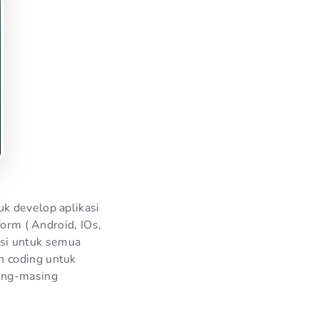
k develop aplikasi
form ( Android, IOs,
si untuk semua
n coding untuk
ing-masing