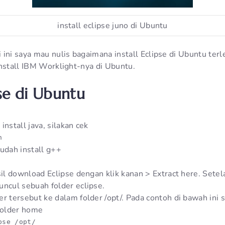
install eclipse juno di Ubuntu
ini saya mau nulis bagaimana install Eclipse di Ubuntu terl
install IBM Worklight-nya di Ubuntu.
pse di Ubuntu
install java, silakan cek
n 
sudah install g++
sil download Eclipse dengan klik kanan > Extract here. Setel
uncul sebuah folder eclipse.
er tersebut ke dalam folder /opt/. Pada contoh di bawah ini 
 folder home
pse /opt/ 