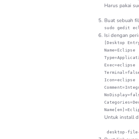
Harus pakai sud
Buat sebuah fi
sudo gedit ec
Isi dengan peri
[Desktop Entry
Name=Eclipse 

Type=Applicati
Exec=eclipse

Terminal=false
Icon=eclipse

Comment=Integ
NoDisplay=fals
Categories=De
Name[en]=Ecli
Untuk install d
 desktop-file