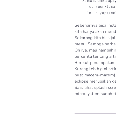
Buat link supa
 cd /usr/local
ln -s /opt/ec
Sebenarnya bisa ins
kita hanya akan menda
Sekarang kita bisa j
menu. Semoga berhasi
Oh iya, mau nambahin
bercerita tentang ar
Berikut penampakan 
Kurang lebih gini ar
buat macem-macem). 
eclipse merupakan ger
Saat lihat splash scr
microsystem sudah ti