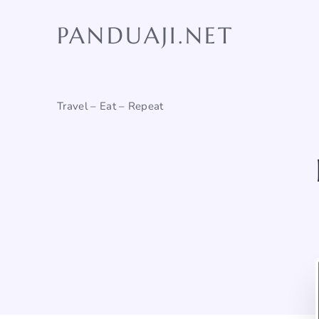
Skip
to
PANDUAJI.NET
content
Travel – Eat – Repeat