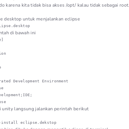
o karena kita tidak bisa akses /opt/ kalau tidak sebagai root
le desktop untuk menjalankan eclipse
lipse.desktop
ntah di bawah ini
]

on



rated Development Environment

e

velopment;IDE;

pse
i unity langsung jalankan perintah berikut
-install eclipse.dekstop