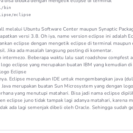
ya bisa dibuka dengan mengetik eclipse di terminal
/bin

lipse/eclipse
tall melalui Ubuntu Software Center maupun Synaptic Pack
patkan versi 3.8. Oh iya, name version eclipse ini adalah Ec
alankan eclipse dengan mengetik eclipse di terminal maupun
l. Jika ada masalah langsung posting di komentar.
 intermezo. Beberapa waktu lalu saat roadshow compfest a
ti logo eclipse yang merupakan buatan IBM yang kemudian di
logo Eclipse
tinya. Eclipse merupakan IDE untuk mengembangkan java (du
Java merupakan buatan Sun Microsystem yang dengan logo
hana yang menutupi matahari. Bisa jadi nama eclipse dipilih
een eclipse juno tidak tampak lagi adanya matahari, karena 
dak ada lagi semenjak dibeli oleh Oracle. Sehingga sudah ge