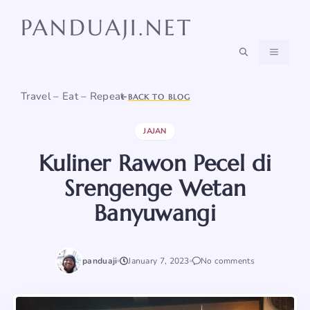
Skip
PANDUAJI.NET
to
content
MENU
Travel – Eat – Repeat
BACK TO BLOG
JAJAN
Kuliner Rawon Pecel di
Srengenge Wetan
Banyuwangi
panduaji
January 7, 2023
No comments