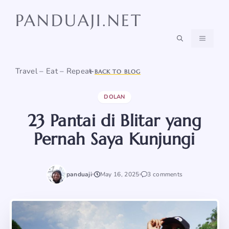
Skip
PANDUAJI.NET
to
content
MENU
Travel – Eat – Repeat
BACK TO BLOG
DOLAN
23 Pantai di Blitar yang
Pernah Saya Kunjungi
panduaji
May 16, 2025
3 comments