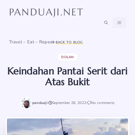
Skip
PANDUAJI.NET
to
content
MENU
Travel – Eat – Repeat
BACK TO BLOG
DOLAN
Keindahan Pantai Serit dari
Atas Bukit
panduaji
September 26, 2022
No comments