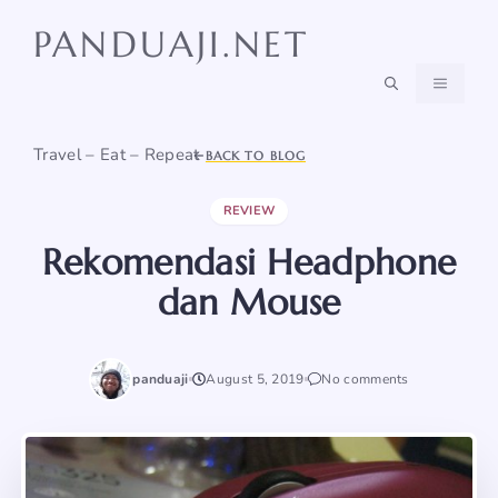
Skip
PANDUAJI.NET
to
content
MENU
Travel – Eat – Repeat
BACK TO BLOG
REVIEW
Rekomendasi Headphone
dan Mouse
panduaji
August 5, 2019
No comments