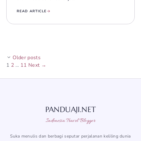
READ ARTICLE
Older posts
Page
Page
Page
1
2
…
11
Next
→
PANDUAJI.NET
Indonesia Travel Blogger
Suka menulis dan berbagi seputar perjalanan keliling dunia