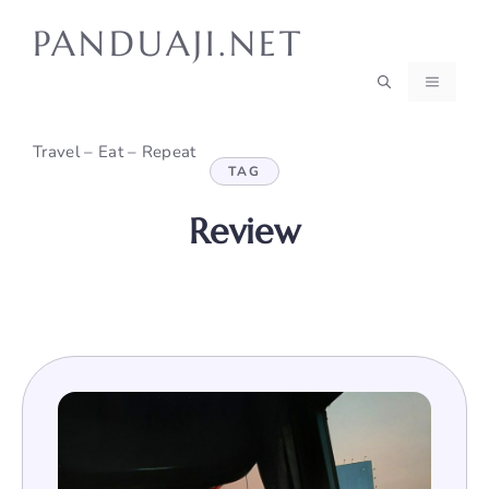
Skip
PANDUAJI.NET
to
content
MENU
Travel – Eat – Repeat
TAG
Review