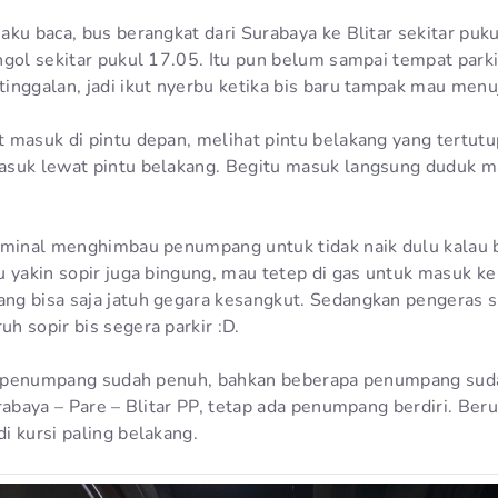
aku baca, bus berangkat dari Surabaya ke Blitar sekitar pu
ngol sekitar pukul 17.05. Itu pun belum sampai tempat parki
inggalan, jadi ikut nyerbu ketika bis baru tampak mau menuj
 masuk di pintu depan, melihat pintu belakang yang tertutu
suk lewat pintu belakang. Begitu masuk langsung duduk ma
rminal menghimbau penumpang untuk tidak naik dulu kalau 
 yakin sopir juga bingung, mau tetep di gas untuk masuk ke 
ng bisa saja jatuh gegara kesangkut. Sedangkan pengeras 
h sopir bis segera parkir :D.
ir penumpang sudah penuh, bahkan beberapa penumpang sudah
rabaya – Pare – Blitar PP, tetap ada penumpang berdiri. Be
i kursi paling belakang.