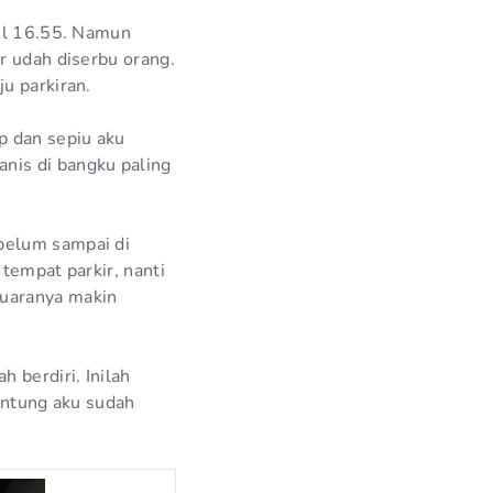
kul 16.55. Namun
r udah diserbu orang.
u parkiran.
p dan sepiu aku
nis di bangku paling
belum sampai di
tempat parkir, nanti
suaranya makin
 berdiri. Inilah
runtung aku sudah