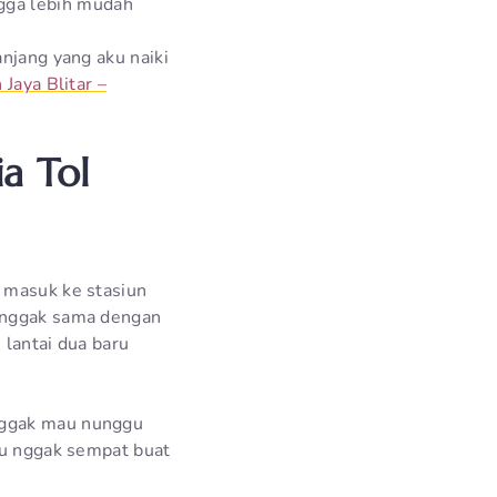
ngga lebih mudah
anjang yang aku naiki
 Jaya Blitar –
ia Tol
 masuk ke stasiun
u nggak sama dengan
 lantai dua baru
nggak mau nunggu
tu nggak sempat buat