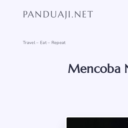
Skip
to
PANDUAJI.NET
content
Travel – Eat – Repeat
Mencoba Na