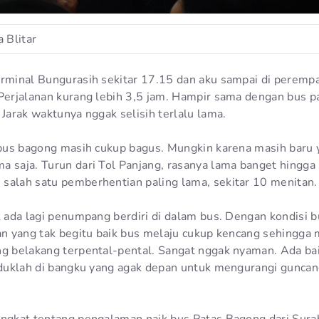
 Blitar
erminal Bungurasih sekitar 17.15 dan aku sampai di perempa
 Perjalanan kurang lebih 3,5 jam. Hampir sama dengan bus p
 Jarak waktunya nggak selisih terlalu lama.
s bus bagong masih cukup bagus. Mungkin karena masih baru 
a saja. Turun dari Tol Panjang, rasanya lama banget hingga
salah satu pemberhentian paling lama, sekitar 10 menitan.
k ada lagi penumpang berdiri di dalam bus. Dengan kondisi b
lan yang tak begitu baik bus melaju cukup kencang sehingg
ng belakang terpental-pental. Sangat nggak nyaman. Ada bai
duduklah di bangku yang agak depan untuk mengurangi gunca