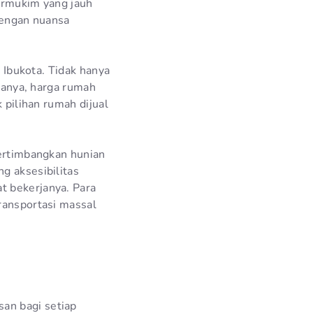
bermukim yang jauh
 dengan nuansa
i Ibukota. Tidak hanya
rjanya, harga rumah
 pilihan rumah dijual
pertimbangkan hunian
g aksesibilitas
t bekerjanya. Para
ransportasi massal
an bagi setiap