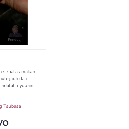
ma sebatas makan
auh-jauh dari
 adalah nyobain
ng Tsubasa
yo