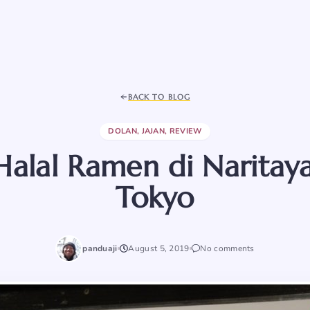
BACK TO BLOG
DOLAN
,
JAJAN
,
REVIEW
alal Ramen di Naritaya
Tokyo
panduaji
August 5, 2019
No comments