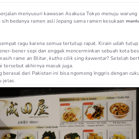
 berjalan menyusuri kawasan Asakusa Tokyo menuju warun
a sih bedanya ramen asli Jepang sama ramen kesukaan
mant
mpat ragu karena semua tertutup rapat. Kirain udah tutup
bener-bener sepi dan enggak mencerminkan sebuah kota bes
masih rame an Blitar,
kutho cilik sing kawentar
? Setelah be
i tersebut akhirnya masuk juga.
berasal dari Pakistan ini bisa ngomong Inggris dengan cuk
 jelas.