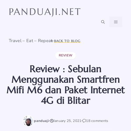
Skip
PANDUAJI.NET
to
content
MENU
Travel – Eat – Repeat
BACK TO BLOG
REVIEW
Review : Sebulan
Menggunakan Smartfren
Mifi M6 dan Paket Internet
4G di Blitar
panduaji
January 25, 2021
18 comments