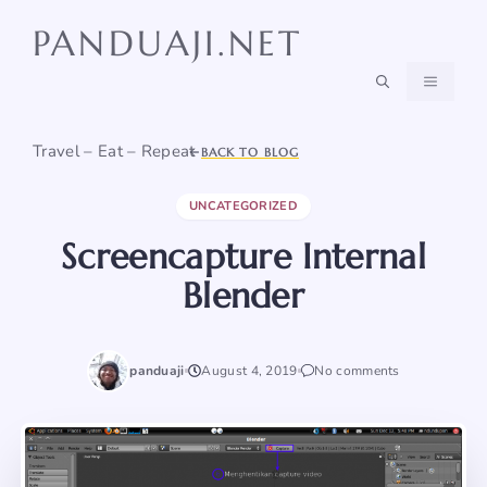
Skip
PANDUAJI.NET
to
content
MENU
Travel – Eat – Repeat
BACK TO BLOG
UNCATEGORIZED
Screencapture Internal
Blender
panduaji
August 4, 2019
No comments