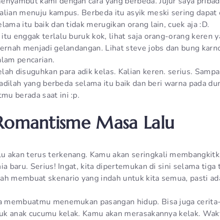
enyambut kami dengan cara yang berbeda. Jujur saya priba
alian menuju kampus. Berbeda itu asyik meski sering dapat 
lama itu baik dan tidak merugikan orang lain, cuek aja :D.
tu enggak terlalu buruk kok, lihat saja orang-orang keren y
pernah menjadi gelandangan. Lihat steve jobs dan bung kar
alam pencarian.
lah disuguhkan para adik kelas. Kalian keren. serius. Samp
 jadilah yang berbeda selama itu baik dan beri warna pada dun
u berada saat ini :p.
Romantisme Masa Lalu
u akan terus terkenang. Kamu akan seringkali membangkit
ia baru. Serius! Ingat, kita dipertemukan di sini selama tig
ah membuat skenario yang indah untuk kita semua, pasti ada
ya membuatmu menemukan pasangan hidup. Bisa juga cerita-c
ntuk anak cucumu kelak. Kamu akan merasakannya kelak. Wak