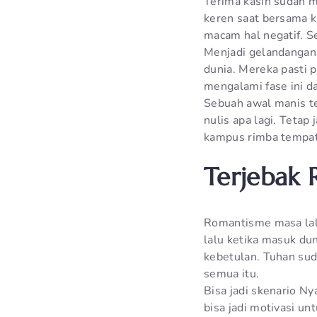
Terima kasih sudah m
keren saat bersama k
macam hal negatif. Se
Menjadi gelandangan i
dunia. Mereka pasti 
mengalami fase ini d
Sebuah awal manis te
nulis apa lagi. Tetap
kampus rimba tempatm
Terjebak 
Romantisme masa lal
lalu ketika masuk dun
kebetulan. Tuhan sud
semua itu.
Bisa jadi skenario N
bisa jadi motivasi u