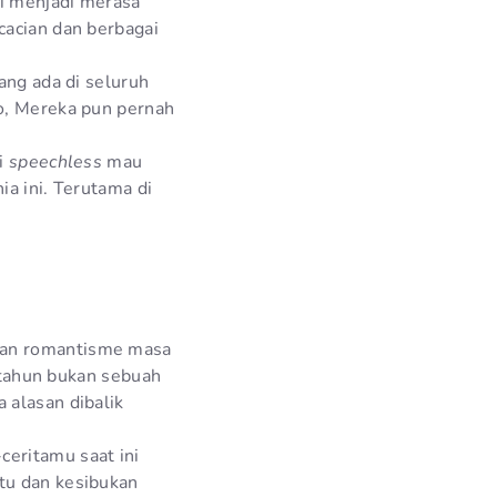
di menjadi merasa
cacian dan berbagai
ang ada di seluruh
no, Mereka pun pernah
ai
speechless
mau
ia ini. Terutama di
kan romantisme masa
a tahun bukan sebuah
 alasan dibalik
eritamu saat ini
tu dan kesibukan