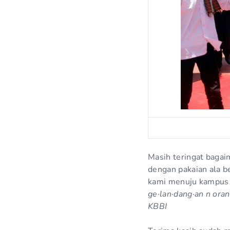
Masih teringat bagai
dengan pakaian ala b
kami menuju kampus y
ge·lan·dang·an n ora
KBBI