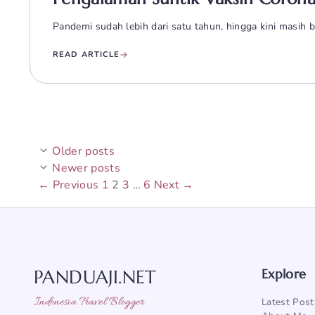
Pandemi sudah lebih dari satu tahun, hingga kini masih 
READ ARTICLE
Older posts
Newer posts
Page
Page
Page
Page
←
Previous
1
2
3
…
6
Next
→
PANDUAJI.NET
Explore
Indonesia Travel Blogger
Latest Post