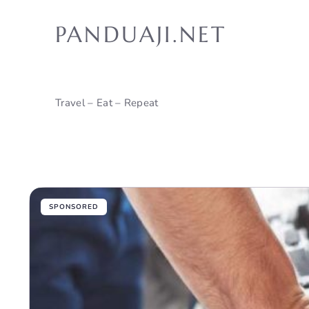
Skip
to
PANDUAJI.NET
content
Travel – Eat – Repeat
SPONSORED