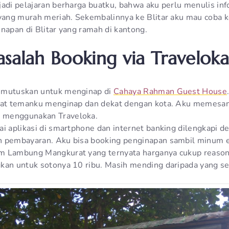
jadi pelajaran berharga buatku, bahwa aku perlu menulis in
 yang murah meriah. Sekembalinnya ke Blitar aku mau coba k
napan di Blitar yang ramah di kantong.
asalah Booking via Traveloka
emutuskan untuk menginap di
Cahaya Rahman Guest House
mpat temanku menginap dan dekat dengan kota. Aku memesan
 menggunakan Traveloka.
ai aplikasi di smartphone dan internet banking dilengkapi d
n pembayaran. Aku bisa booking penginapan sambil minum 
m Lambung Mangkurat yang ternyata harganya cukup reasona
kan untuk sotonya 10 ribu. Masih mending daripada yang s