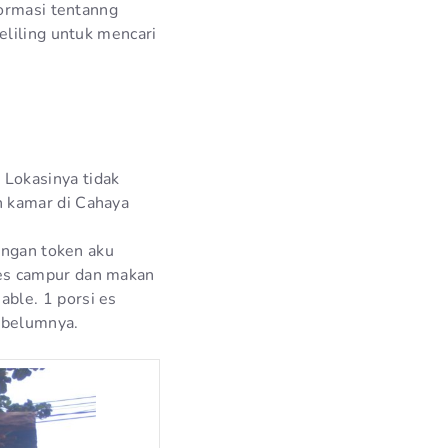
formasi tentanng
eliling untuk mencari
. Lokasinya tidak
 kamar di Cahaya
engan token aku
es campur dan makan
ble. 1 porsi es
ebelumnya.