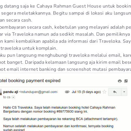
ng datang saja ke Cahaya Rahman Guest House untuk bookin
n segera meletakkannya. Begitu sampai di lokasi aku langsu
n secara cash.
mbayaran secara cash, kebetulan yang melayani adalah pem
r via Traveloka namun ada sedikit masalah. Dan pemilikny
an kami kembalikan apabila ada informasi dari Traveloka. Sa
traveloka untuk komplain.
 aku pun langsung menghubungi traveloka melalui email, kar
emot banget. Daripada kelamaan langsung aja kirim email be
ot email internet banking dan screenshot mutasi pembayar