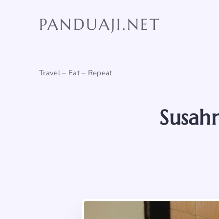
Skip
to
PANDUAJI.NET
content
Travel – Eat – Repeat
Susah