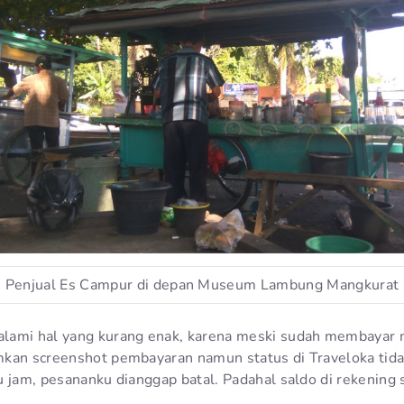
Penjual Es Campur di depan Museum Lambung Mangkurat
lami hal yang kurang enak, karena meski sudah membayar m
kan screenshot pembayaran namun status di Traveloka tidak
u jam, pesananku dianggap batal. Padahal saldo di rekening