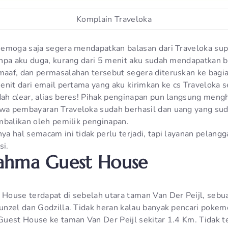
Komplain Traveloka
emoga saja segera mendapatkan balasan dari Traveloka sup
npa aku duga, kurang dari 5 menit aku sudah mendapatkan b
aaf, dan permasalahan tersebut segera diteruskan ke bag
enit dari email pertama yang aku kirimkan ke cs Traveloka 
dah
clear
, alias beres! Pihak penginapan pun langsung men
a pembayaran Traveloka sudah berhasil dan uang yang sud
mbalikan oleh pemilik penginapan.
 hal semacam ini tidak perlu terjadi, tapi layanan pelangga
si.
ahma Guest House
ouse terdapat di sebelah utara taman Van Der Peijl, sebu
nzel dan Godzilla. Tidak heran kalau banyak pencari pokemo
uest House ke taman Van Der Peijl sekitar 1.4 Km. Tidak ter