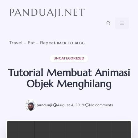
Skip
PANDUAJI.NET
to
content
MENU
Travel – Eat – Repeat
BACK TO BLOG
UNCATEGORIZED
Tutorial Membuat Animasi
Objek Menghilang
panduaji
August 4, 2019
No comments