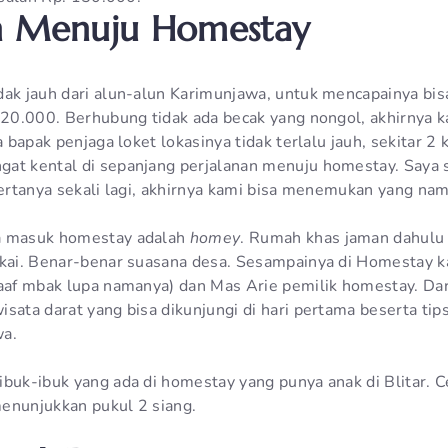
an Menuju Homestay
dak jauh dari alun-alun Karimunjawa, untuk mencapainya bis
. 20.000. Berhubung tidak ada becak yang nongol, akhirnya 
a bapak penjaga loket lokasinya tidak terlalu jauh, sekitar 2 
gat kental di sepanjang perjalanan menuju homestay. Saya
 bertanya sekali lagi, akhirnya kami bisa menemukan yang n
a masuk homestay adalah
homey
. Rumah khas jaman dahulu
sukai. Benar-benar suasana desa. Sesampainya di Homestay
maaf mbak lupa namanya) dan Mas Arie pemilik homestay. Dari
sata darat yang bisa dikunjungi di hari pertama beserta tips
wa.
ibuk-ibuk yang ada di homestay yang punya anak di Blitar. C
enunjukkan pukul 2 siang.