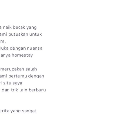
a naik becak yang
kami putuskan untuk
km.
 suka dengan nuansa
amanya homestay
 merupakan salah
 kami bertemu dengan
 situ saya
 dan trik lain berburu
erita yang sangat