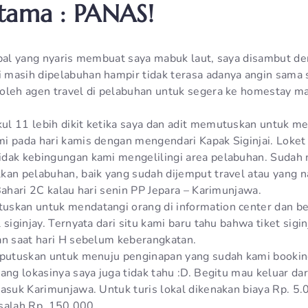
tama : PANAS!
apal yang nyaris membuat saya mabuk laut, saya disambut d
masih dipelabuhan hampir tidak terasa adanya angin sama s
 oleh agen travel di pelabuhan untuk segera ke homestay 
l 11 lebih dikit ketika saya dan adit memutuskan untuk me
i pada hari kamis dengan mengendari Kapak Siginjai. Loket 
dak kebingungan kami mengelilingi area pelabuhan. Sudah 
kan pelabuhan, baik yang sudah dijemput travel atau yang n
Bahari 2C kalau hari senin PP Jepara – Karimunjawa.
skan untuk mendatangi orang di information center dan be
 siginjay. Ternyata dari situ kami baru tahu bahwa tiket sigin
an saat hari H sebelum keberangkatan.
 putuskan untuk menuju penginapan yang sudah kami booking
ang lokasinya saya juga tidak tahu :D. Begitu mau keluar da
masuk Karimunjawa. Untuk turis lokal dikenakan biaya Rp. 5
k salah Rp. 150.000.