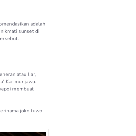
ekomendasikan adalah
nikmati sunset di
tersebut.
eneran atau liar,
ota’ Karimunjawa.
-sepoi membuat
iberinama joko tuwo.