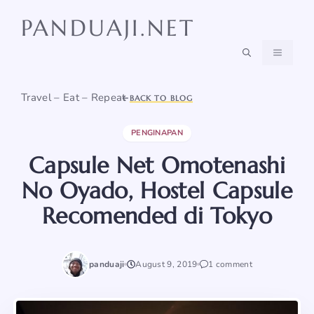
Skip
PANDUAJI.NET
to
content
MENU
Travel – Eat – Repeat
BACK TO BLOG
PENGINAPAN
Capsule Net Omotenashi
No Oyado, Hostel Capsule
Recomended di Tokyo
panduaji
August 9, 2019
1 comment