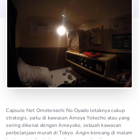
Capsule Net Omotenashi No Oyado letaknya cukup
strategis, yaitu di kawasan Ameya Yokocho atau yang
sering dikenal dengan Ameyoko, sebuah kawasan
perbelanjaan murah di Tokyo. Angin kencang di malam