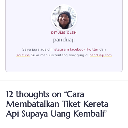
DITULIS OLEH
panduaji
Saya juga ada di
Instagram
facebook
Twitter
dan
Youtube
Suka menulis tentang blogging di
panduaji.com
12 thoughts on “Cara
Membatalkan Tiket Kereta
Api Supaya Uang Kembali”