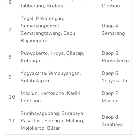
6
Jatibarang, Brebes
Cirebon
Tegal, Pekalongan,
Semarangponcol,
Daop 4
7
Semarangtawang, Cepu,
Semarang
Bojonegoro
Purwokerto, Kroya, Cilacap,
Daop 5
8
Kutoarjo
Purwokerto
Yogyakarta, lempuyangan,
Daop 6
9
Solobalapan
Yogyakarta
Madiun, Kertosono, Kediri,
Daop 7
10
Jombang
Madiun
Surabayagubeng, Surabaya
Daop 8
11
Pasarturi, Sidoarjo, Malang,
Surabaya
Mojokerto, Blitar