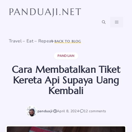
Skip
PANDUAJI.NET
to
content
MENU
Travel – Eat – Repeat
BACK TO BLOG
PANDUAN
Cara Membatalkan Tiket
Kereta Api Supaya Uang
Kembali
panduaji
April 8, 2024
12 comments