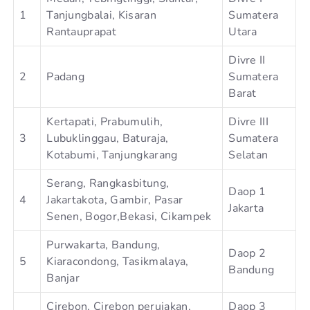
1
Tanjungbalai, Kisaran
Sumatera
Rantauprapat
Utara
Divre II
2
Padang
Sumatera
Barat
Kertapati, Prabumulih,
Divre III
3
Lubuklinggau, Baturaja,
Sumatera
Kotabumi, Tanjungkarang
Selatan
Serang, Rangkasbitung,
Daop 1
4
Jakartakota, Gambir, Pasar
Jakarta
Senen, Bogor,Bekasi, Cikampek
Purwakarta, Bandung,
Daop 2
5
Kiaracondong, Tasikmalaya,
Bandung
Banjar
Cirebon, Cirebon perujakan,
Daop 3