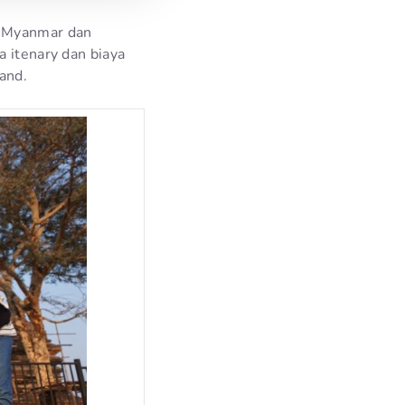
e Myanmar dan
a itenary dan biaya
and.