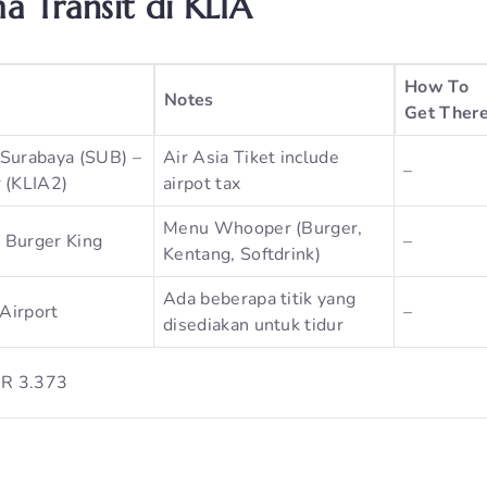
a Transit di KLIA
How To
Notes
Get Ther
Surabaya (SUB) –
Air Asia Tiket include
–
 (KLIA2)
airpot tax
Menu Whooper (Burger,
Burger King
–
Kentang, Softdrink)
Ada beberapa titik yang
 Airport
–
disediakan untuk tidur
DR 3.373