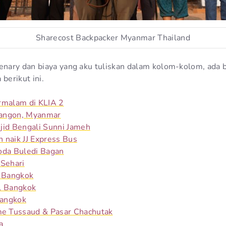
Sharecost Backpacker Myanmar Thailand
nary dan biaya yang aku tuliskan dalam kolom-kolom, ada 
berikut ini.
rmalam di KLIA 2
 Yangon, Myanmar
jid Bengali Sunni Jameh
 naik JJ Express Bus
oda Buledi Bagan
 Sehari
 Bangkok
l Bangkok
Bangkok
 Tussaud & Pasar Chachutak
a