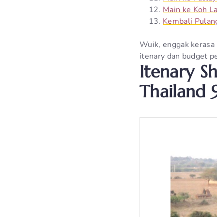
Main ke Koh La
Kembali Pulan
Wuik, enggak kerasa b
itenary dan budget pe
Itenary S
Thailand 