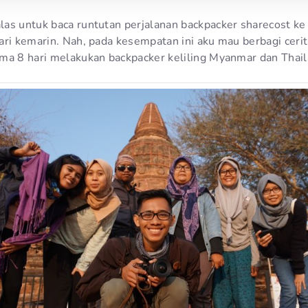
as untuk baca runtutan perjalanan backpacker sharecost k
ri kemarin. Nah, pada kesempatan ini aku mau berbagi cerit
ma 8 hari melakukan backpacker keliling Myanmar dan Thail