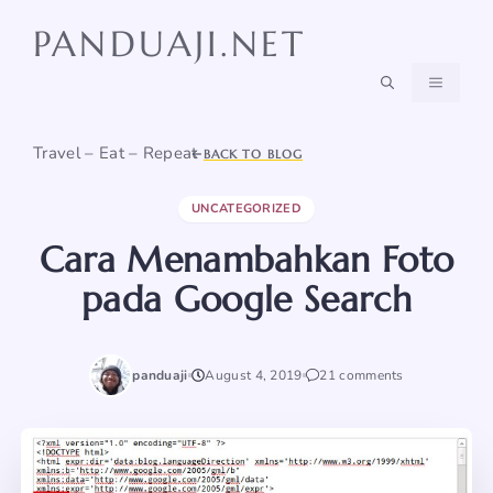
Skip
PANDUAJI.NET
to
content
MENU
Travel – Eat – Repeat
BACK TO BLOG
UNCATEGORIZED
Cara Menambahkan Foto
pada Google Search
panduaji
August 4, 2019
21 comments