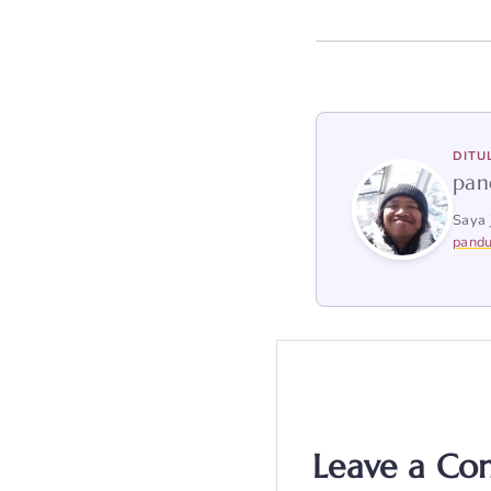
DITU
pan
Saya 
pandu
Leave a C