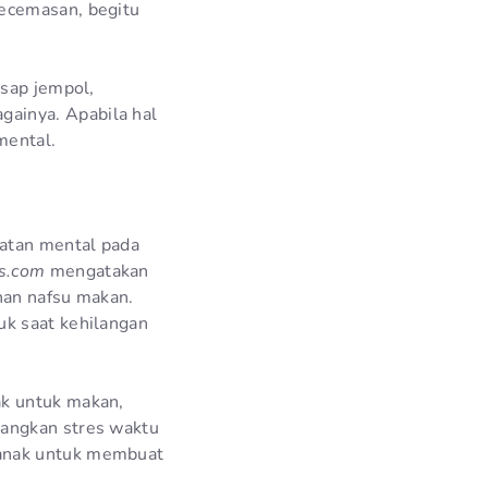
kecemasan, begitu
isap jempol,
ainya. Apabila hal
mental.
hatan mental pada
s.com
mengatakan
nan nafsu makan.
uk saat kehilangan
ak untuk makan,
langkan stres waktu
-anak untuk membuat