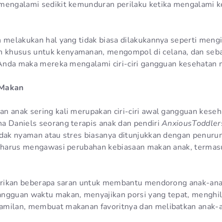
 mengalami sedikit kemunduran perilaku ketika mengalami 
n melakukan hal yang tidak biasa dilakukannya seperti meng
khusus untuk kenyamanan, mengompol di celana, dan sebag
k Anda maka mereka mengalami ciri-ciri gangguan kesehatan 
 Makan
n anak sering kali merupakan ciri-ciri awal gangguan kese
a Daniels seorang terapis anak dan pendiri
AnxiousToddler
idak nyaman atau stres biasanya ditunjukkan dengan penuru
a harus mengawasi perubahan kebiasaan makan anak, termas
 berikan beberapa saran untuk membantu mendorong anak-an
angguan waktu makan, menyajikan porsi yang tepat, menghi
amilan, membuat makanan favoritnya dan melibatkan anak