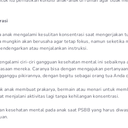
tuk itu perhatikan kondisi anak-anak di rumah agar tidak 
rasi
jika anak mengalami kesulitan konsentrasi saat mengerjakan 
 mungkin akan berusaha agar tetap fokus, namun seketika 
endengarkan atau menjalankan instruksi.
ngalami ciri-ciri gangguan kesehatan mental ini sebaiknya 
asaan mereka. Caranya bisa dengan mengajukan pertanyaan 
anggu pikirannya, dengan begitu sebagai orang tua Anda d
ajak anak membuat prakarya, bermain atau menari untuk me
 menjalani aktivitas lagi tanpa kehilangan konsentrasi.
gguan kesehatan mental pada anak saat PSBB yang harus diw
uan.