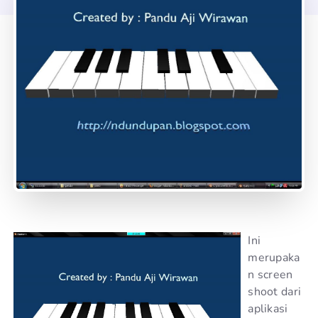
Ini
merupaka
n screen
shoot dari
aplikasi